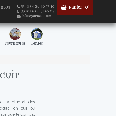
33 (0) 4 26 46 73 10
-nous
Panier (
0
)
33 (0) 6 60 31 65 05
infos@armae.com
Fournitures
Tentes
cuir
e, la plupart des
extile, en cuir ou
en sûr que le combat