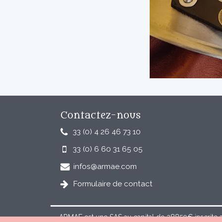
Contactez-nous
33 (0) 4 26 46 73 10
33 (0) 6 60 31 65 05
infos@armae.com
Formulaire de contact
ARMAE est une SAS au capital de 28850€ inscrite 