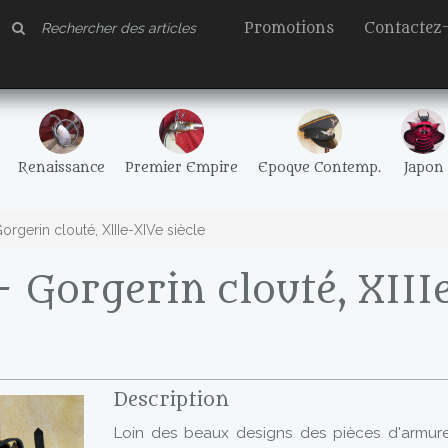
Promotions
Contactez
Renaissance
Premier Empire
Epoque Contemp.
Japon
rgerin clouté, XIIIe-XIVe siècle
 Gorgerin clouté, XIII
Description
Loin des beaux designs des pièces d'armur