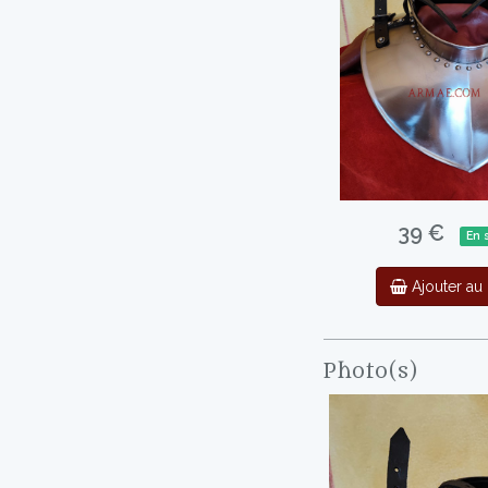
39 €
En 
Ajouter au 
Photo(s)