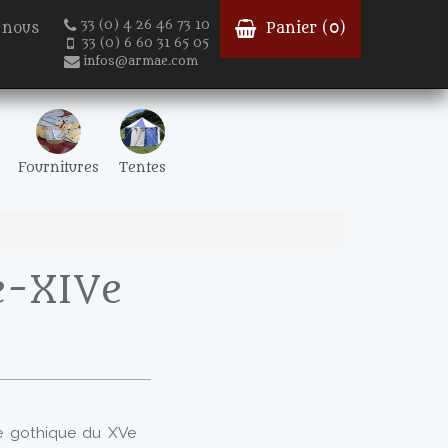
33 (0) 4 26 46 73 10
-nous
Panier (
0
)
33 (0) 6 60 31 65 05
infos@armae.com
Fournitures
Tentes
e-XIVe
e gothique du XVe