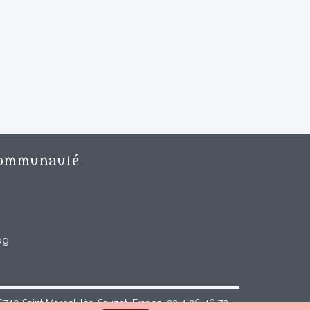
ommunauté
og
40 Saint Marcel-lès-Sauzet, France, 33 4 26 46 73