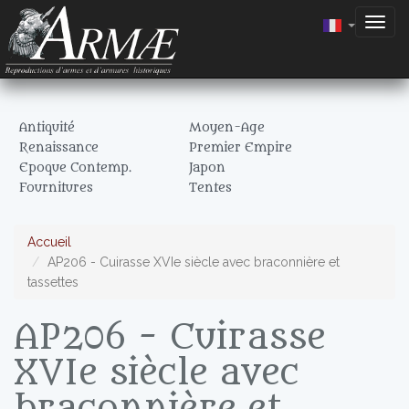
Togg
navig
Antiquité
Moyen-Age
Renaissance
Premier Empire
Epoque Contemp.
Japon
Fournitures
Tentes
Accueil
AP206 - Cuirasse XVIe siècle avec braconnière et
tassettes
AP206 - Cuirasse
XVIe siècle avec
braconnière et