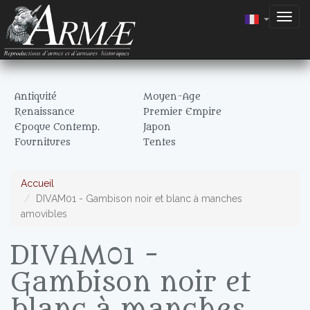
Togg
navig
Antiquité
Moyen-Age
Renaissance
Premier Empire
Epoque Contemp.
Japon
Fournitures
Tentes
Accueil
DIVAM01 - Gambison noir et blanc à manches
amovibles
DIVAM01 -
Gambison noir et
blanc à manches