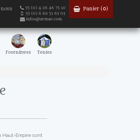
33 (0) 4 26 46 73 10
-nous
Panier (
0
)
33 (0) 6 60 31 65 05
infos@armae.com
Fournitures
Tentes
e
u Haut-Empire sont