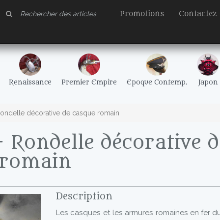
Promotions
Contactez
Renaissance
Premier Empire
Epoque Contemp.
Japon
ondelle décorative de casque romain
 Rondelle décorative d
 romain
Description
Les casques et les armures romaines en fer d