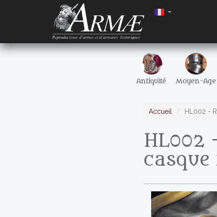
Antiquité
Moyen-Age
Accueil
HL002 - R
HL002 -
casque