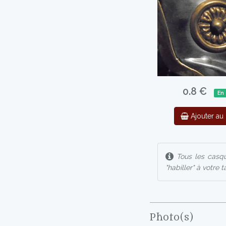
0.8 €
En 
Ajouter au 
Tous les casque
"habiller" à votre ta
Photo(s)