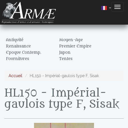
Togg
navig
Antiquité
Moyen-Age
Renaissance
Premier Empire
Epoque Contemp.
Japon
Fournitures
Tentes
Accueil
HL150 - Impérial-gaulois type F, Sisak
HL150 - Impérial-
gaulois type F, Sisak