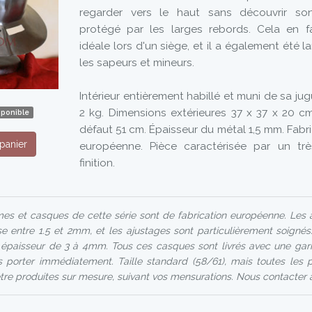
regarder vers le haut sans découvrir son
protégé par les larges rebords. Cela en f
idéale lors d'un siège, et il a également été l
les sapeurs et mineurs.
Intérieur entièrement habillé et muni de sa jugu
2 kg. Dimensions extérieures 37 x 37 x 20 cm
sponible
défaut 51 cm. Épaisseur du métal 1,5 mm. Fabr
panier
européenne. Pièce caractérisée par un tr
finition.
s et casques de cette série sont de fabrication européenne. Les 
e entre 1.5 et 2mm, et les ajustages sont particulièrement soignés.
e épaisseur de 3 à 4mm. Tous ces casques sont livrés avec une garni
 porter immédiatement. Taille standard (58/61), mais toutes les 
e produites sur mesure, suivant vos mensurations. Nous contacter à