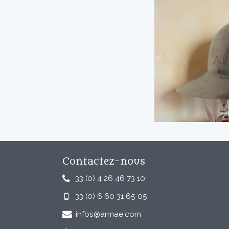
Contactez-nous
33 (0) 4 26 46 73 10
33 (0) 6 60 31 65 05
infos@armae.com