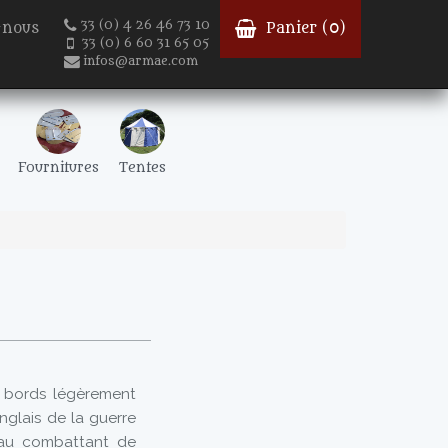
33 (0) 4 26 46 73 10
-nous
Panier (
0
)
33 (0) 6 60 31 65 05
infos@armae.com
Fournitures
Tentes
s bords légèrement
nglais de la guerre
 au combattant de