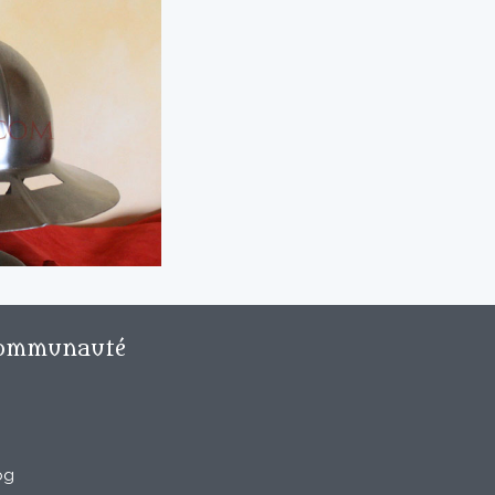
ommunauté
og