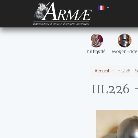
Antiquité
Moyen-Age
Accueil
HL226 - S
HL226 -