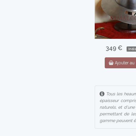
349 €
Indi
Ajouter au 
Tous les heaume
épaisseur compris
naturels, et d'un
permettant de les
gamme peuvent êtr