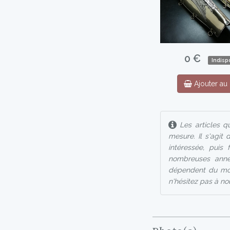
0 €
Indisp
Ajouter au 
Les articles qu
mesure. Il s'agit
intéressée, puis 
nombreuses année
dépendent du modè
n'hésitez pas à nou