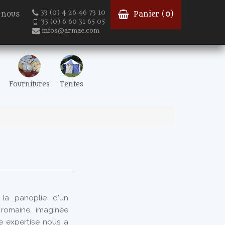
33 (0) 4 26 46 73 10
-nous
Panier (
0
)
33 (0) 6 60 31 65 05
infos@armae.com
Fournitures
Tentes
 la panoplie d'un
 romaine, imaginée
e expertise nous a