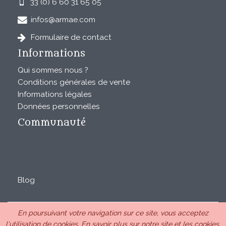
33 (0) 6 60 31 65 05
infos@armae.com
Formulaire de contact
Informations
Qui sommes nous ?
Conditions générales de vente
Informations légales
Données personnelles
Communauté
Blog
En poursuivant votre navigation sur ce site, vous acceptez
ARMAE est une SAS au capital de 28850€ inscrite au RCS
l'utilisation de cookies.
En savoir plus sur notre site et les cookies.
de Romans sous le n°440 843 712. Siège Chemin Laulagnier