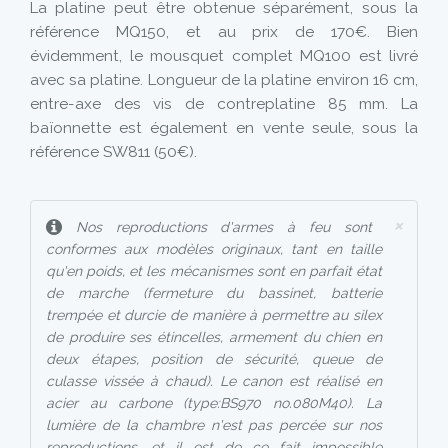
La platine peut être obtenue séparément, sous la
référence MQ150, et au prix de 170€. Bien
évidemment, le mousquet complet MQ100 est livré
avec sa platine. Longueur de la platine environ 16 cm,
entre-axe des vis de contreplatine 85 mm. La
baïonnette est également en vente seule, sous la
référence SW811 (50€).
×
Nos reproductions d'armes à feu sont
conformes aux modèles originaux, tant en taille
qu'en poids, et les mécanismes sont en parfait état
de marche (fermeture du bassinet, batterie
trempée et durcie de manière à permettre au silex
de produire ses étincelles, armement du chien en
deux étapes, position de sécurité, queue de
culasse vissée à chaud). Le canon est réalisé en
acier au carbone (type:BS970 no.080M40). La
lumière de la chambre n'est pas percée sur nos
reproductions, et il est de ce fait impossible