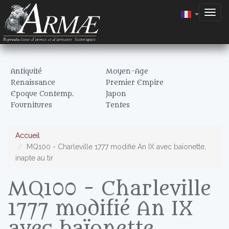
Togg
navig
Antiquité
Moyen-Age
Renaissance
Premier Empire
Epoque Contemp.
Japon
Fournitures
Tentes
Accueil
MQ100 - Charleville 1777 modifié An IX avec baïonette,
inapte au tir
MQ100 - Charleville
1777 modifié An IX
avec baïonette,