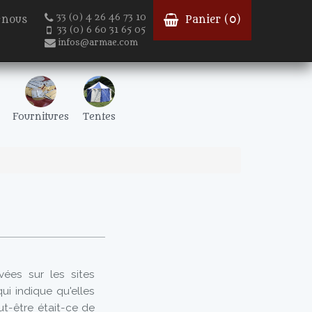
33 (0) 4 26 46 73 10
-nous
Panier (
0
)
33 (0) 6 60 31 65 05
infos@armae.com
Fournitures
Tentes
vées sur les sites
ui indique qu'elles
ut-être était-ce de