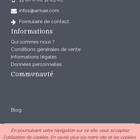
infos@armae.com
Formulaire de contact
Informations
Qui sommes nous ?
Conditions générales de vente
Informations légales
Données personnelles
Communauté
Blog
En poursuivant votre navigation sur ce site, vous acceptez
ARMAE est une SAS au capital de 28850€ inscrite au RCS
l'utilisation de cookies.
En savoir plus sur notre site et les cookies.
de Romans sous le n°440 843 712. Siège Chemin Laulagnier