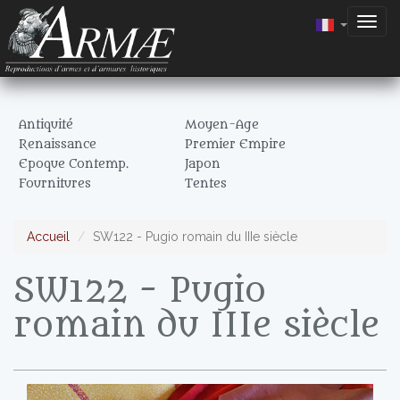
Togg
navig
Antiquité
Moyen-Age
Renaissance
Premier Empire
Epoque Contemp.
Japon
Fournitures
Tentes
Accueil
SW122 - Pugio romain du IIIe siècle
SW122 - Pugio
romain du IIIe siècle