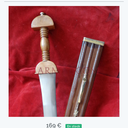
169 €
En stock