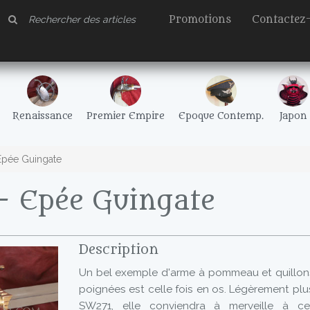
Promotions
Contactez
Renaissance
Premier Empire
Epoque Contemp.
Japon
pée Guingate
- Epée Guingate
Description
Un bel exemple d'arme à pommeau et quillons 
poignées est celle fois en os. Légèrement plu
SW271, elle conviendra à merveille à ce