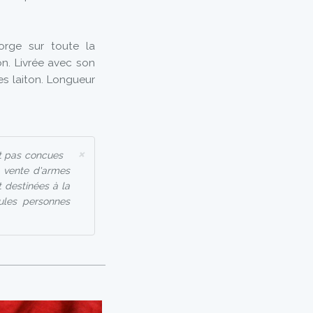
orge sur toute la
on. Livrée avec son
es laiton. Longueur
×
t pas concues
a vente d'armes
 destinées à la
eules personnes