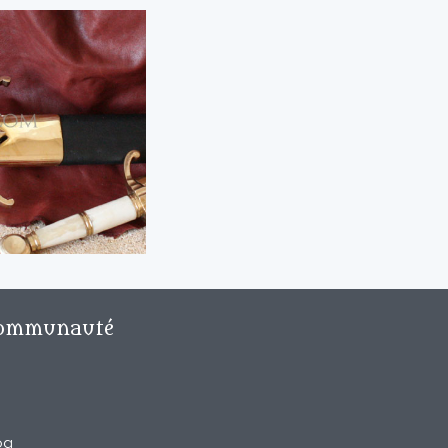
ommunauté
og