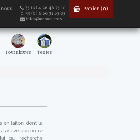
33 (0) 4 26 46 73 10
-nous
Panier (
0
)
33 (0) 6 60 31 65 05
infos@armae.com
Fournitures
Tentes
en laiton, dont la
s tardive que notre
lui qui recherche