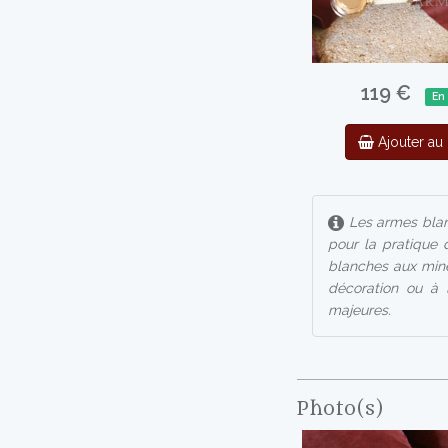
119 €
En
Ajouter au 
Les armes blan
pour la pratique 
blanches aux mine
décoration ou à l
majeures.
Photo(s)