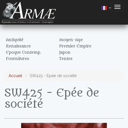
Togg
navig
Antiquité
Moyen-Age
Renaissance
Premier Empire
Epoque Contemp.
Japon
Fournitures
Tentes
Accueil
SW425 - Epée de société
SW425 - Epée de
société