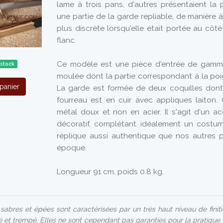
lame à trois pans, d'autres présentaient la pa
une partie de la garde repliable, de manière à
plus discrète lorsqu'elle était portée au côt
flanc.
Ce modèle est une pièce d'entrée de gamm
 stock
moulée dont la partie correspondant à la poi
panier
La garde est formée de deux coquilles dont l
fourreau est en cuir avec appliques laiton.
métal doux et non en acier. Il s'agit d'un a
décoratif, complétant idéalement un costu
réplique aussi authentique que nos autres
époque.
Longueur 91 cm, poids 0.8 kg.
abres et épées sont caractérisées par un très haut niveau de finit
é et trempé. Elles ne sont cependant pas garanties pour la pratique