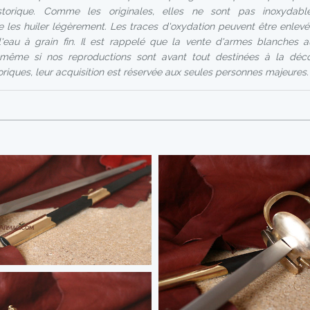
storique. Comme les originales, elles ne sont pas inoxydab
es huiler légèrement. Les traces d'oxydation peuvent être enlevée
l'eau à grain fin. Il est rappelé que la vente d'armes blanches 
e même si nos reproductions sont avant tout destinées à la déco
toriques, leur acquisition est réservée aux seules personnes majeures.