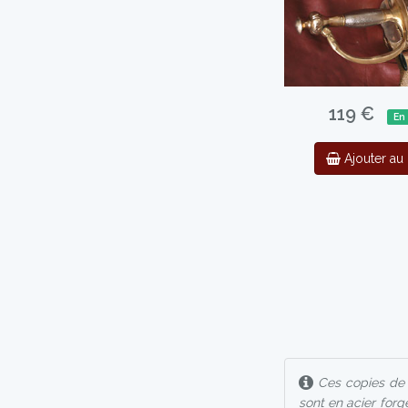
119 €
En
Ajouter au 
Ces copies de s
sont en acier forg