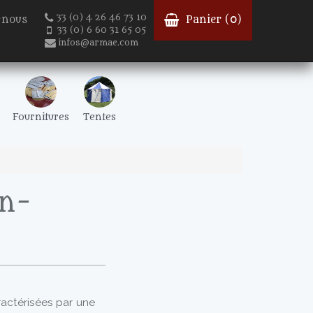
33 (0) 4 26 46 73 10
-nous
Panier (
0
)
33 (0) 6 60 31 65 05
infos@armae.com
Fournitures
Tentes
en-
ractérisées par une