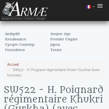
Togg
navig
Antiquité
Moyen-Age
Renaissance
Premier Empire
Epoque Contemp.
Japon
Fournitures
Tentes
Accueil
SW522 - H. Poignard régimentaire Khukri (Gurkha) (avec
fourreau)
SW522 - H. Poignard
régimentaire Khukri
(Gurkha) (avec