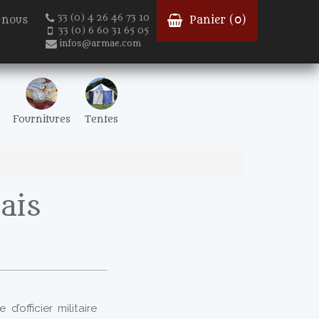
33 (0) 4 26 46 73 10
-nous
Panier (
0
)
33 (0) 6 60 31 65 05
infos@armae.com
Fournitures
Tentes
ais
’officier militaire