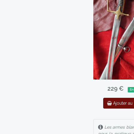
229 €
En
Ajouter au 
Les armes blan
pour la pratique 