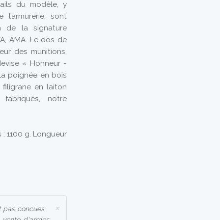
ails du modèle, y
l’armurerie, sont
n de la signature
A, AMA. Le dos de
eur des munitions,
 devise « Honneur -
 La poignée en bois
filigrane en laiton
fabriqués, notre
s : 1100 g. Longueur
×
t pas concues
a vente d'armes