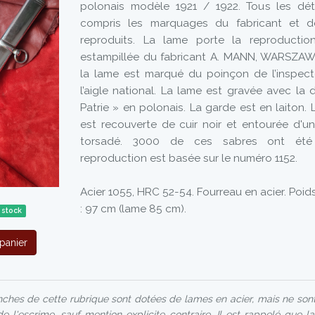
polonais modèle 1921 / 1922. Tous les dét
compris les marquages du fabricant et de 
reproduits. La lame porte la reproductio
estampillée du fabricant A. MANN, WARSZAW
la lame est marqué du poinçon de l’inspect
l’aigle national. La lame est gravée avec la
Patrie » en polonais. La garde est en laiton.
est recouverte de cuir noir et entourée d'un 
torsadé. 3000 de ces sabres ont été 
reproduction est basée sur le numéro 1152.
Acier 1055, HRC 52-54. Fourreau en acier. Poid
: 97 cm (lame 85 cm).
 stock
panier
ches de cette rubrique sont dotées de lames en acier, mais ne son
de l'escrime, sauf mention explicite contraire. Il est rappelé que l