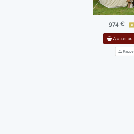
974 €
8
Ajouter au 
Rappe