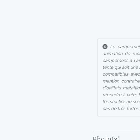
Le campement, 
animation de rec
campement à l'asp
tente qui soit une
compatibles avec
mention contraire
d'oeillets métall
répondre à votre be
les stocker au sec
cas de très fortes 
Photo(s)