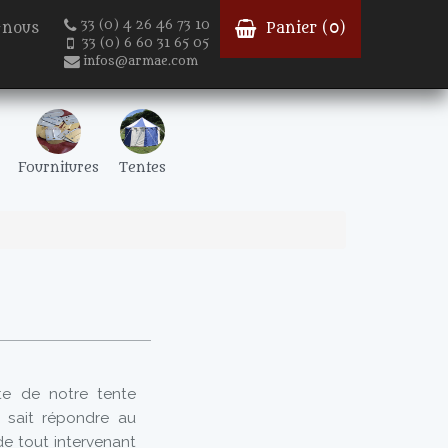
33 (0) 4 26 46 73 10
-nous
Panier (
0
)
33 (0) 6 60 31 65 05
infos@armae.com
Fournitures
Tentes
te de notre tente
 sait répondre au
de tout intervenant