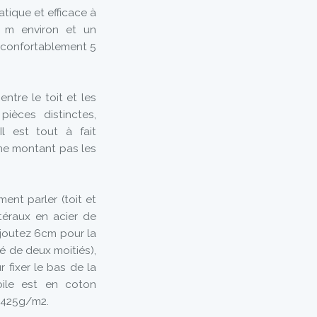
tique et efficace à
9 m environ et un
 confortablement 5
ntre le toit et les
ièces distinctes,
l est tout à fait
 ne montant pas les
nt parler (toit et
téraux en acier de
ajoutez 6cm pour la
ué de deux moitiés),
 fixer le bas de la
oile est en coton
e 425g/m2.