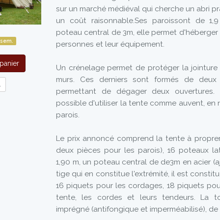
sur un marché médiéval qui cherche un abri pra
un coût raisonnable.Ses paroissont de 1,
poteau central de 3m, elle permet d'héberger
 sem.
personnes et leur équipement.
panier
Un crénelage permet de protéger la jointure e
murs. Ces derniers sont formés de deux p
l
permettant de dégager deux ouvertures. I
possible d'utiliser la tente comme auvent, en
parois.
Le prix annoncé comprend la tente à propreme
deux pièces pour les parois), 16 poteaux la
1,90 m, un poteau central de de3m en acier (
tige qui en constitue l'extrémité, il est constit
16 piquets pour les cordages, 18 piquets pour
tente, les cordes et leurs tendeurs. La t
imprégné (antifongique et imperméabilisé), d