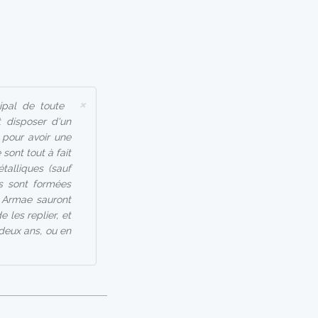
×
ipal de toute
 disposer d'un
 pour avoir une
sont tout à fait
alliques (sauf
ns sont formées
e Armae sauront
e les replier, et
 deux ans, ou en