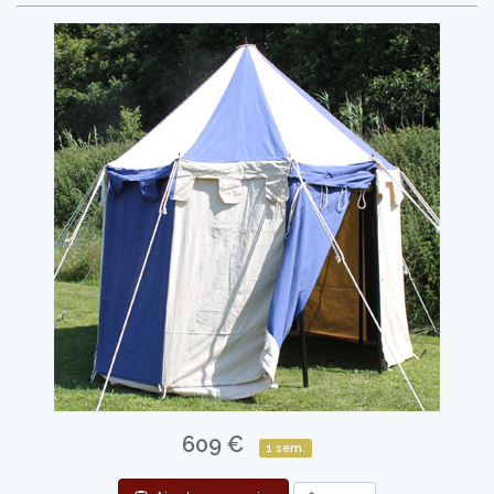
609 €
1 sem.