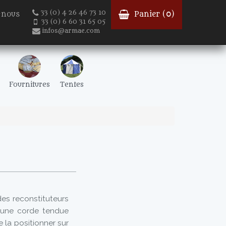
33 (0) 4 26 46 73 10
-nous
Panier (
0
)
33 (0) 6 60 31 65 05
infos@armae.com
Fournitures
Tentes
es reconstituteurs
r une corde tendue
e la positionner sur