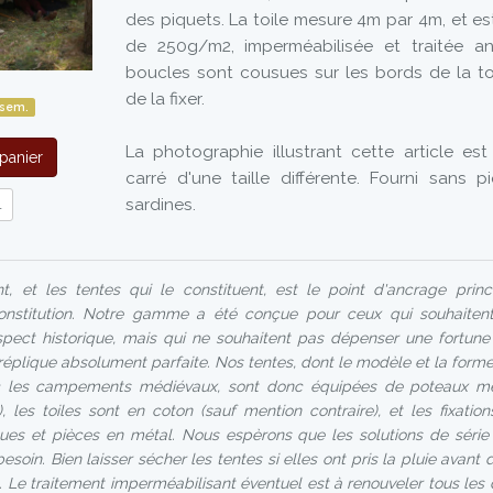
des piquets. La toile mesure 4m par 4m, et es
de 250g/m2, imperméabilisée et traitée an
boucles sont cousues sur les bords de la to
de la fixer.
 sem.
La photographie illustrant cette article est
panier
carré d'une taille différente. Fourni sans p
sardines.
l
et les tentes qui le constituent, est le point d'ancrage princ
onstitution. Notre gamme a été conçue pour ceux qui souhaitent
ect historique, mais qui ne souhaitent pas dépenser une fortune
 réplique absolument parfaite. Nos tentes, dont le modèle et la forme 
 les campements médiévaux, sont donc équipées de poteaux mét
), les toiles sont en coton (sauf mention contraire), et les fixatio
iques et pièces en métal. Nous espèrons que les solutions de séri
soin. Bien laisser sécher les tentes si elles ont pris la pluie avant d
. Le traitement imperméabilisant éventuel est à renouveler tous les