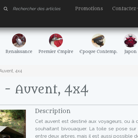
Promotions
Contactez
Renaissance
Premier Empire
Epoque Contemp.
Japon
Auvent, 4x4
 - Auvent, 4x4
Description
Cet auvent est destiné aux voyageurs, ou à d
souhaitant bivouaquer. La toile se pose su
entre deux arbres, mais il est aussi possible d