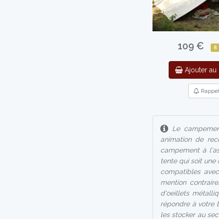
109 €
8
Ajouter au 
Rappe
Le campement, 
animation de rec
campement à l'asp
tente qui soit une
compatibles avec
mention contraire
d'oeillets métall
répondre à votre be
les stocker au sec