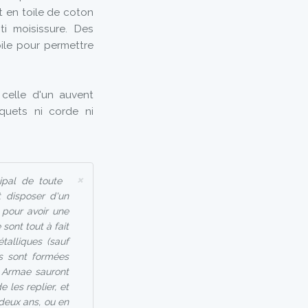
t en toile de coton
ti moisissure. Des
ile pour permettre
 celle d'un auvent
iquets ni corde ni
×
ipal de toute
 disposer d'un
 pour avoir une
sont tout à fait
alliques (sauf
ns sont formées
e Armae sauront
e les replier, et
 deux ans, ou en