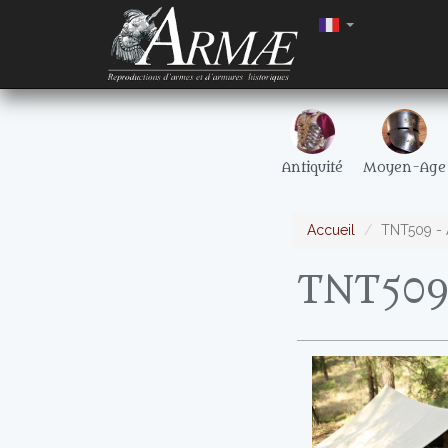
Antiquité
Moyen-Age
Accueil
TNT509 - 
TNT509