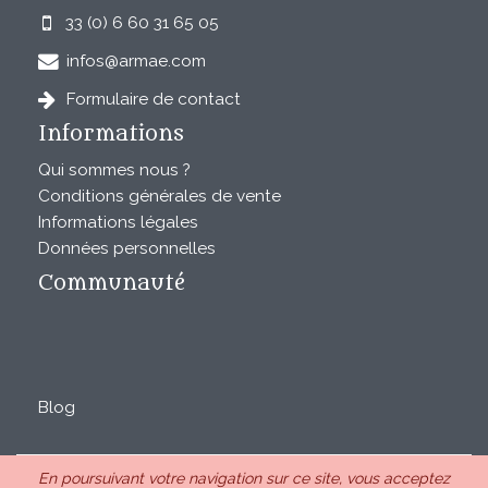
33 (0) 6 60 31 65 05
infos@armae.com
Formulaire de contact
Informations
Qui sommes nous ?
Conditions générales de vente
Informations légales
Données personnelles
Communauté
Blog
En poursuivant votre navigation sur ce site, vous acceptez
ARMAE est une SAS au capital de 28850€ inscrite au RCS