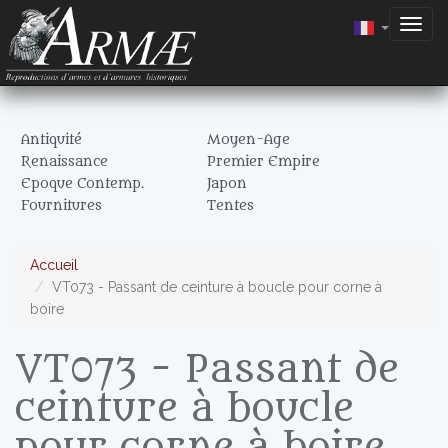
Togg
navig
Antiquité
Moyen-Age
Renaissance
Premier Empire
Epoque Contemp.
Japon
Fournitures
Tentes
Accueil
VT073 - Passant de ceinture à boucle pour corne à
boire
VT073 - Passant de
ceinture à boucle
pour corne à boire