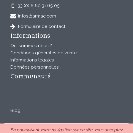
33 (0) 6 60 31 65 05
infos@armae.com
Formulaire de contact
Informations
Qui sommes nous ?
Conditions générales de vente
Informations légales
Données personnelles
Communauté
Blog
En poursuivant votre navigation sur ce site, vous acceptez
ARMAE est une SAS au capital de 28850€ inscrite au RCS