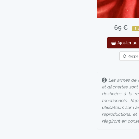
69 €
8 
Ajouter au 
Rappe
Les armes de ce
et gâchettes sont
destinées à la re
fonctionnels. Rép
utilisateurs sur l
reproductions, et 
réagiront en consé