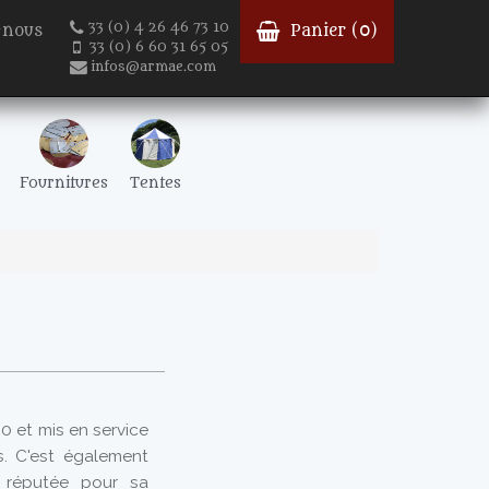
33 (0) 4 26 46 73 10
-nous
Panier (
0
)
33 (0) 6 60 31 65 05
infos@armae.com
Fournitures
Tentes
0 et mis en service
s. C'est également
 réputée pour sa