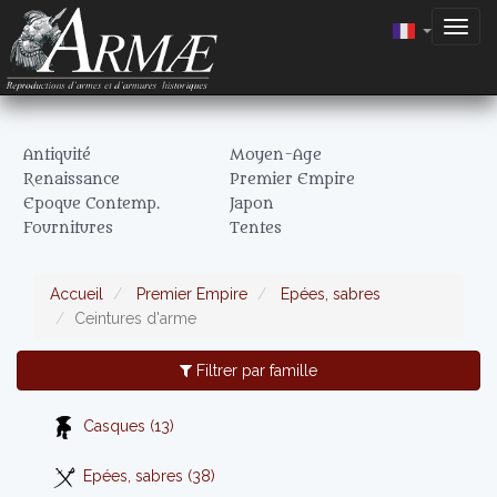
Togg
navig
Antiquité
Moyen-Age
Renaissance
Premier Empire
Epoque Contemp.
Japon
Fournitures
Tentes
Accueil
Premier Empire
Epées, sabres
Ceintures d'arme
Filtrer par famille
Casques (13)
Epées, sabres (38)