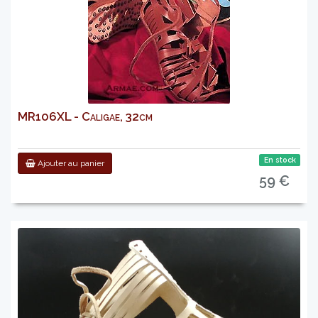
MR106XL - Caligae, 32cm
En stock
Ajouter au panier
59 €