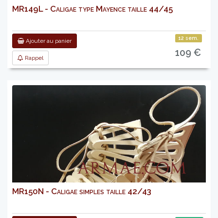
MR149L - Caligae type Mayence taille 44/45
12 sem.
Ajouter au panier
109 €
Rappel
MR150N - Caligae simples taille 42/43