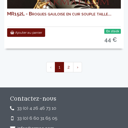
MR152L - Brogues gauloise en cuir souple taille...
En stock
Ajouter au panier
44 €
‹
1
2
›
Contactez-nous
33 (0) 4 26 46 73 10
33 (0) 6 60 31 65 05