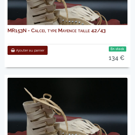
MR153N - Calcei, type Mayence taille 42/43
En stock
Ajouter au panier
134 €