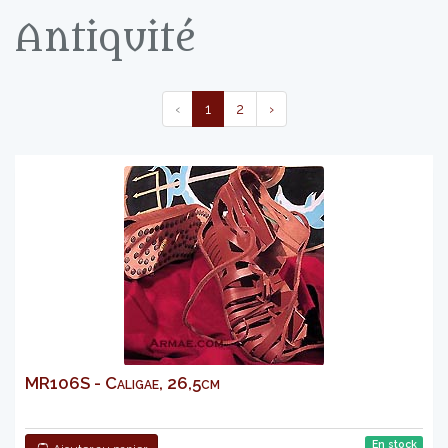
Antiquité
‹
1
2
›
MR106S - Caligae, 26,5cm
En stock