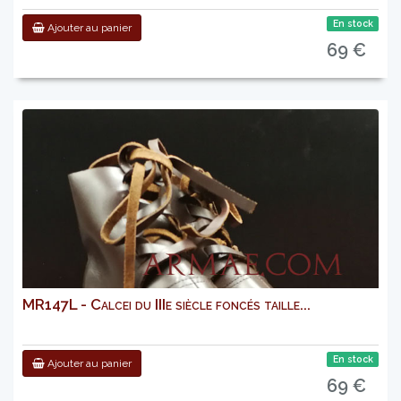
En stock
Ajouter au panier
69 €
MR147L - Calcei du IIIe siècle foncés taille...
En stock
Ajouter au panier
69 €