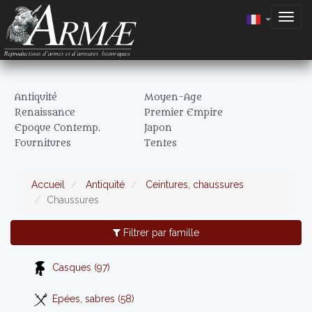
Togg
navig
Antiquité
Moyen-Age
Renaissance
Premier Empire
Epoque Contemp.
Japon
Fournitures
Tentes
Accueil
Antiquité
Ceintures, chaussures
Chaussures
Filtrer par famille
Casques (97)
Epées, sabres (58)