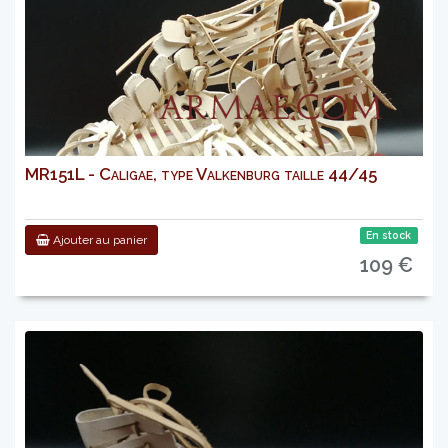
MR151L - Caligae, type Valkenburg taille 44/45
En stock
Ajouter au panier
109 €