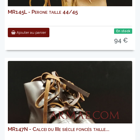
MR145L - Perone taille 44/45
En stock
Ajouter au panier
94 €
MR147N - Calcei du IIIe siècle foncés taille...