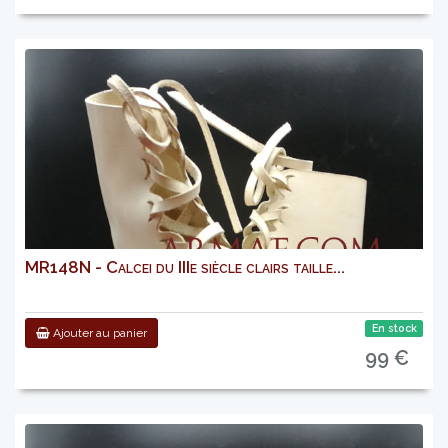
MR148N - Calcei du IIIe siècle clairs taille...
En stock
Ajouter au panier
99 €