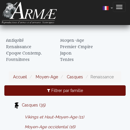
Togg
navig
Antiquité
Moyen-Age
Renaissance
Premier Empire
Epoque Contemp.
Japon
Fournitures
Tentes
Accueil
Moyen-Age
Casques
Renaissance
Filtrer par famille
Casques (35)
Vikings et Haut-Moyen-Age (11)
Moyen-Age occidental (16)