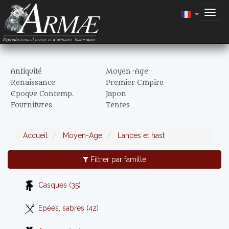
Togg
navig
Antiquité
Moyen-Age
Renaissance
Premier Empire
Epoque Contemp.
Japon
Fournitures
Tentes
Accueil
Moyen-Age
Lances et hast
Filtrer par famille
Casques (35)
Epées, sabres (42)