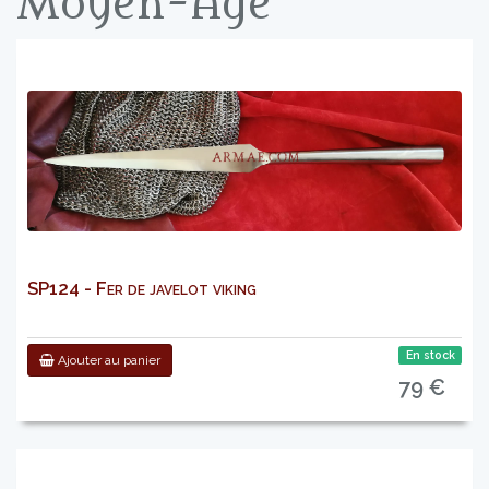
Moyen-Age
SP124 - Fer de javelot viking
En stock
Ajouter au panier
79 €