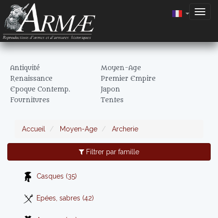
Togg
navig
Antiquité
Moyen-Age
Renaissance
Premier Empire
Epoque Contemp.
Japon
Fournitures
Tentes
Accueil
Moyen-Age
Archerie
Filtrer par famille
Casques (35)
Epées, sabres (42)