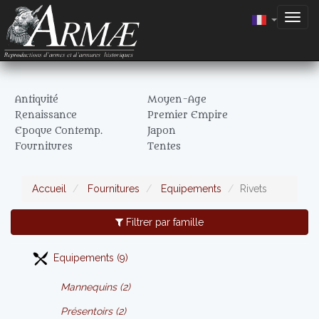
Togg
navig
Antiquité
Moyen-Age
Renaissance
Premier Empire
Epoque Contemp.
Japon
Fournitures
Tentes
Accueil
Fournitures
Equipements
Rivets
Filtrer par famille
Equipements (9)
Mannequins (2)
Présentoirs (2)