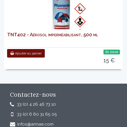
TNT402 - Aérosol imperméabilisant, 500 ml
En stock
Ajouter au panier
15 €
Contactez-nous
33 (0) 4 26 46 73 10
33 (0) 6 60 31 65 05
infos@armae.com