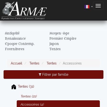
Togg
navig
Antiquité
Moyen-Age
Renaissance
Premier Empire
Epoque Contemp.
Japon
Fournitures
Tentes
Accueil
Tentes
Tentes
Accessoires
Filtrer par famille
Tentes (31)
Tentes (21)
Accessoires (4)