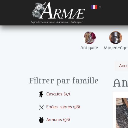
Antiquité
Moyen-Age
Accu
An
Filtrer par famille
Casques (97)
Epées, sabres (58)
Armures (56)