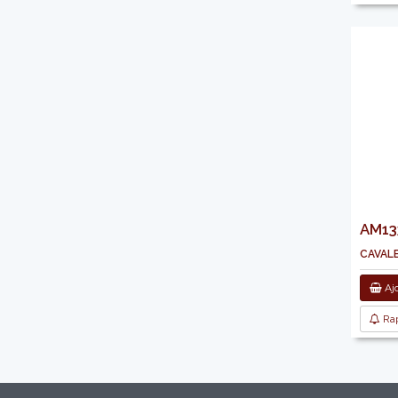
AM133
cavale
Ajo
Rap