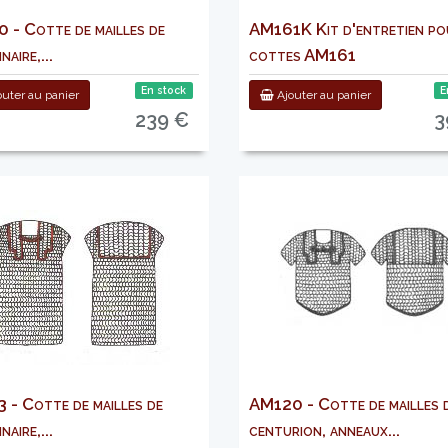
 - Cotte de mailles de
AM161K Kit d'entretien po
naire,...
cottes AM161
En stock
E
uter au panier
Ajouter au panier
239 €
3
 - Cotte de mailles de
AM120 - Cotte de mailles 
naire,...
centurion, anneaux...