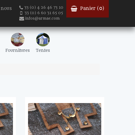
33 (0) 4 26 46 73 10
-nous
Panier (
0
)
33 (0) 6 60 31 65 05
infos@armae.com
Fournitures
Tentes