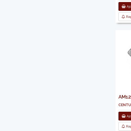
Ajo
Rap
AM123
centur
Ajo
Rap