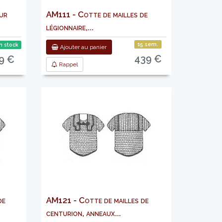
ur
AM111 - Cotte de mailles de
légionnaire,...
15 sem.
n stock
Ajouter au panier
439 €
9 €
Rappel
de
AM121 - Cotte de mailles de
centurion, anneaux...