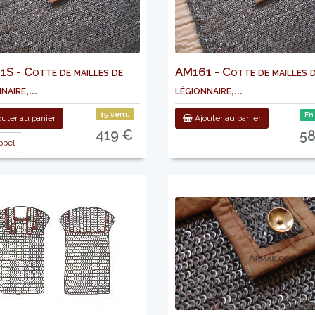
S - Cotte de mailles de
AM161 - Cotte de mailles 
naire,...
légionnaire,...
15 sem.
En
uter au panier
Ajouter au panier
419 €
5
pel