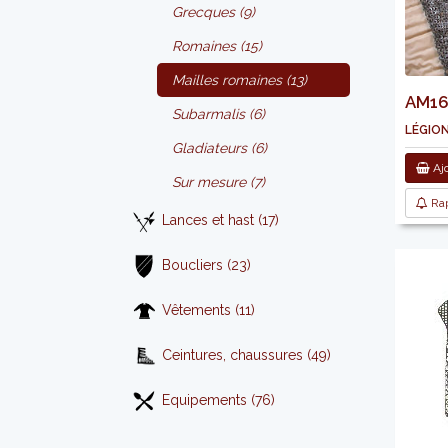
Grecques (9)
Romaines (15)
Mailles romaines (13)
AM161
Subarmalis (6)
légion
Gladiateurs (6)
Ajo
Sur mesure (7)
Rap
Lances et hast (17)
Boucliers (23)
Vêtements (11)
Ceintures, chaussures (49)
Equipements (76)