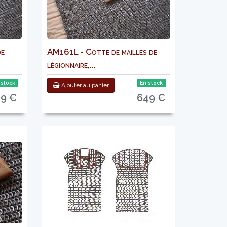
de
AM161L - Cotte de mailles de
légionnaire,...
 stock
En stock
Ajouter au panier
89 €
649 €