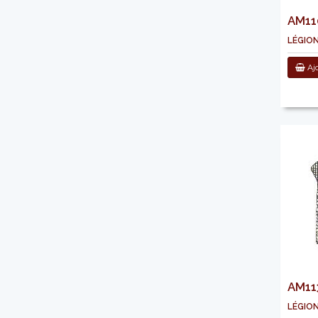
AM110
légion
Ajo
AM113
légion