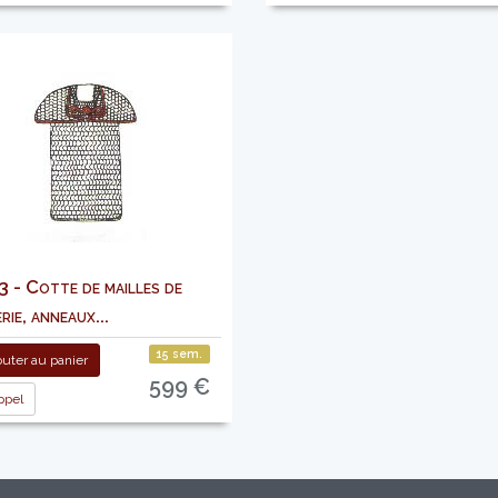
 - Cotte de mailles de
rie, anneaux...
15 sem.
uter au panier
599 €
pel