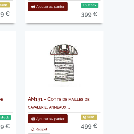
 sem.
En stock
Ajouter au panier
49 €
399 €
de
AM131 - Cotte de mailles de
cavalerie, anneaux...
15 sem.
 stock
Ajouter au panier
499 €
49 €
Rappel