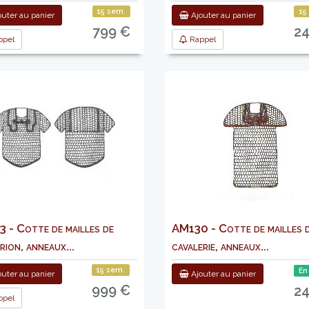
15 sem.
15
uter au panier
Ajouter au panier
799 €
2
pel
Rappel
 - Cotte de mailles de
AM130 - Cotte de mailles 
ion, anneaux...
cavalerie, anneaux...
15 sem.
En
uter au panier
Ajouter au panier
999 €
2
pel