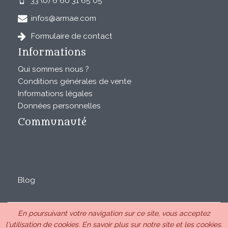
33 (0) 6 60 31 65 05
infos@armae.com
Formulaire de contact
Informations
Qui sommes nous ?
Conditions générales de vente
Informations légales
Données personnelles
Communauté
Blog
En poursuivant votre navigation sur ce site, vous acceptez
ARMAE est une SAS au capital de 28850€ inscrite au RCS
l'utilisation de cookies.
En savoir plus sur notre site et les cookies.
de Romans sous le n°440 843 712. Siège Chemin Laulagnier