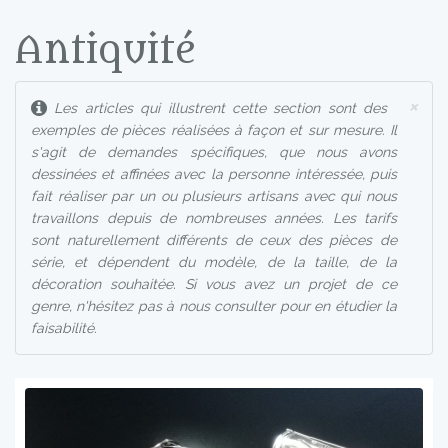
Antiquité
×
Les articles qui illustrent cette section sont des
exemples de pièces réalisées à façon et sur mesure. Il
s'agit de demandes spécifiques, que nous avons
dessinées et affinées avec la personne intéressée, puis
fait réaliser par un ou plusieurs artisans avec qui nous
travaillons depuis de nombreuses années. Les tarifs
sont naturellement différents de ceux des pièces de
série, et dépendent du modèle, de la taille, de la
décoration souhaitée. Si vous avez un projet de ce
genre, n'hésitez pas à nous consulter pour en étudier la
faisabilité.