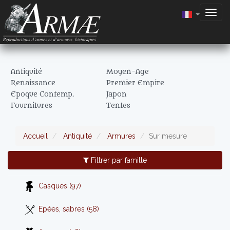
Togg
navig
Antiquité
Moyen-Age
Renaissance
Premier Empire
Epoque Contemp.
Japon
Fournitures
Tentes
Accueil
Antiquité
Armures
Sur mesure
Filtrer par famille
Casques (97)
Epées, sabres (58)