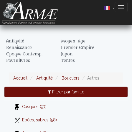
Togg
navig
Antiquité
Moyen-Age
Renaissance
Premier Empire
Epoque Contemp.
Japon
Fournitures
Tentes
Accueil
Antiquité
Boucliers
Autres
Filtrer par famille
Casques (97)
Epées, sabres (58)