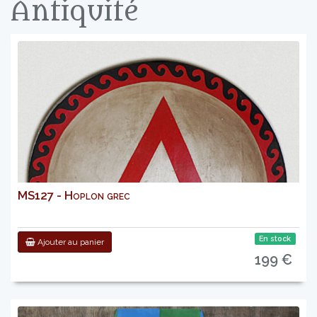
Antiquité
MS127 - Hoplon grec
En stock
Ajouter au panier
199 €