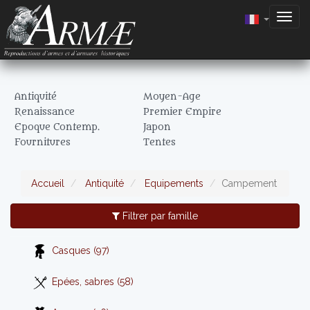
Togg
navig
Antiquité
Moyen-Age
Renaissance
Premier Empire
Epoque Contemp.
Japon
Fournitures
Tentes
Accueil
Antiquité
Equipements
Campement
Filtrer par famille
Casques (97)
Epées, sabres (58)