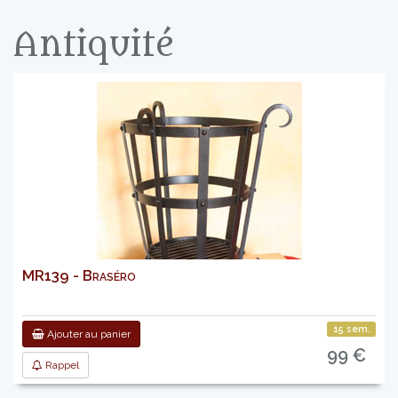
Antiquité
MR139 - Braséro
15 sem.
Ajouter au panier
99 €
Rappel