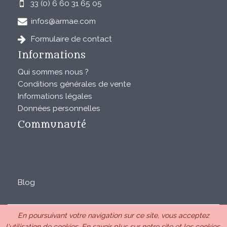
33 (0) 6 60 31 65 05
infos@armae.com
Formulaire de contact
Informations
Qui sommes nous ?
Conditions générales de vente
Informations légales
Données personnelles
Communauté
Blog
En poursuivant votre navigation sur ce site, vous acceptez
ARMAE est une SAS au capital de 28850€ inscrite au RCS
l'utilisation de cookies.
En savoir plus sur notre site et les cookies.