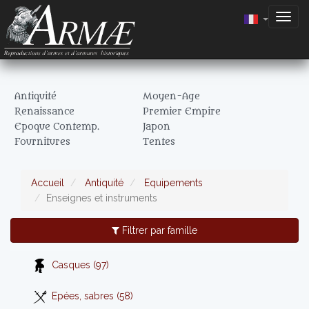
Togg
navig
Antiquité
Moyen-Age
Renaissance
Premier Empire
Epoque Contemp.
Japon
Fournitures
Tentes
Accueil
Antiquité
Equipements
Enseignes et instruments
Filtrer par famille
Casques (97)
Epées, sabres (58)