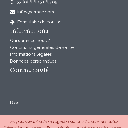
33 (0) 6 60 31 65 05
infos@armae.com
Formulaire de contact
Informations
Qui sommes nous ?
Conditions générales de vente
Informations légales
Données personnelles
Communauté
Blog
En poursuivant votre navigation sur ce site, vous acceptez
ARMAE est une SAS au capital de 28850€ inscrite au RCS
l'utilisation de cookies.
En savoir plus sur notre site et les cookies.