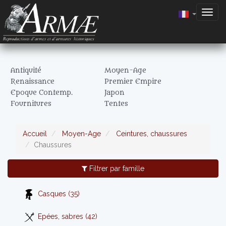
Togg
navig
Antiquité
Moyen-Age
Renaissance
Premier Empire
Epoque Contemp.
Japon
Fournitures
Tentes
Accueil
Moyen-Age
Ceintures, chaussures
Chaussures
Filtrer par famille
Casques (35)
Epées, sabres (42)