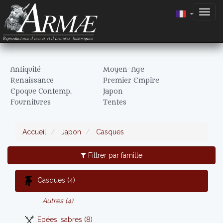
Togg
navig
Antiquité
Moyen-Age
Renaissance
Premier Empire
Epoque Contemp.
Japon
Fournitures
Tentes
Accueil
Japon
Casques
Filtrer par famille
Casques (4)
Autres (4)
Epées, sabres (8)