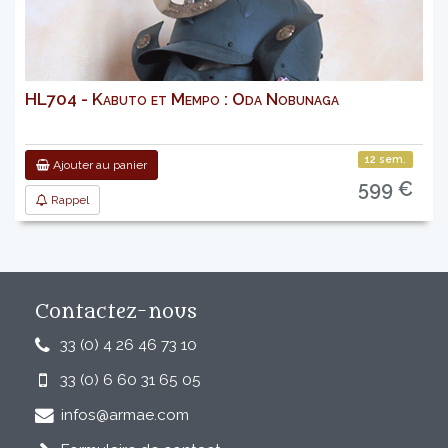
HL704 - Kabuto et Mempo : Oda Nobunaga
12 sem.
Ajouter au panier
599 €
Rappel
Contactez-nous
33 (0) 4 26 46 73 10
33 (0) 6 60 31 65 05
infos@armae.com