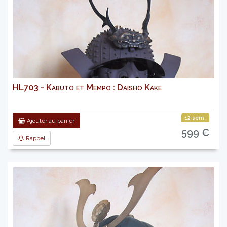
HL703 - Kabuto et Mempo : Daisho Kake
12 sem.
Ajouter au panier
599 €
Rappel