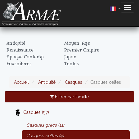
Togg
navig
Antiquité
Moyen-Age
Renaissance
Premier Empire
Epoque Contemp.
Japon
Fournitures
Tentes
Accueil
Antiquité
Casques
Casques celtes
Filtrer par famille
Casques (97)
Casques grecs (11)
Casques celtes (4)