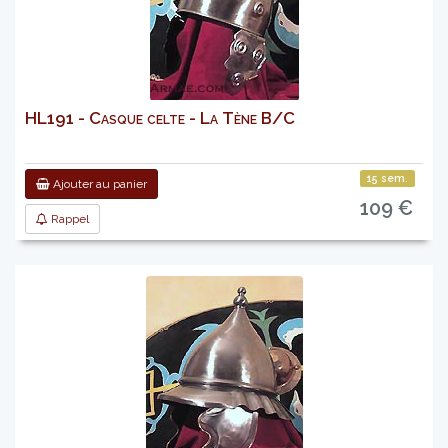
HL191 - Casque celte - La Tène B/C
15 sem.
Ajouter au panier
109 €
Rappel