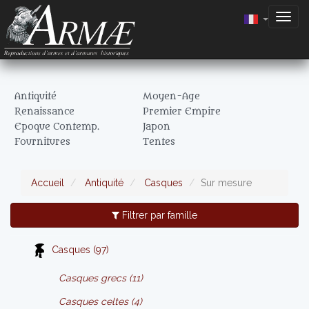
Togg
navig
Antiquité
Moyen-Age
Renaissance
Premier Empire
Epoque Contemp.
Japon
Fournitures
Tentes
Accueil
Antiquité
Casques
Sur mesure
Filtrer par famille
Casques (97)
Casques grecs (11)
Casques celtes (4)