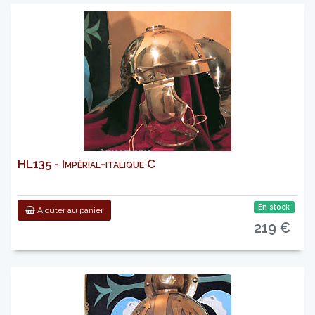
HL135 - Impérial-italique C
En stock
Ajouter au panier
219 €