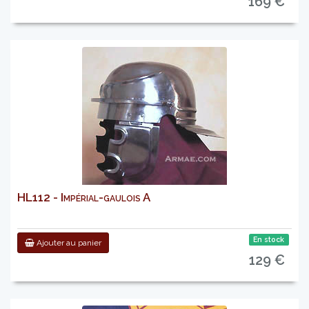
169 €
HL112 - Impérial-gaulois A
En stock
Ajouter au panier
129 €