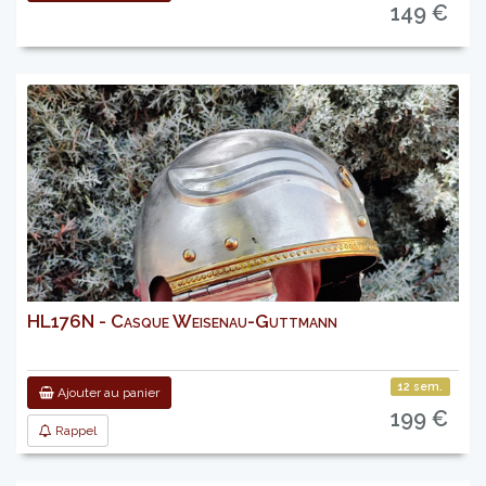
149 €
HL176N - Casque Weisenau-Guttmann
12 sem.
Ajouter au panier
199 €
Rappel