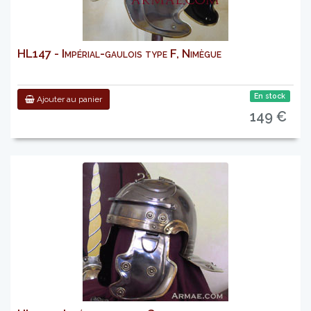
HL147 - Impérial-gaulois type F, Nimègue
En stock
Ajouter au panier
149 €