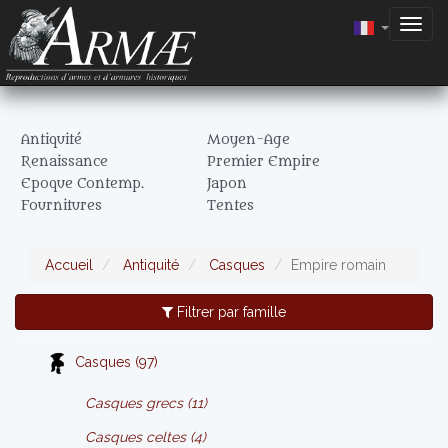
Togg
navig
Antiquité
Moyen-Age
Renaissance
Premier Empire
Epoque Contemp.
Japon
Fournitures
Tentes
Accueil
Antiquité
Casques
Empire romain
Filtrer par famille
Casques (97)
Casques grecs (11)
Casques celtes (4)