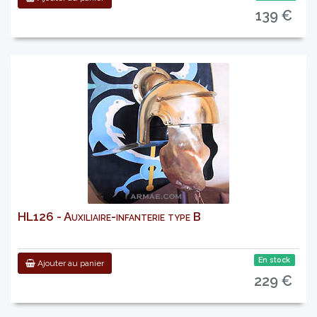
139 €
HL126 - Auxiliaire-infanterie type B
En stock
Ajouter au panier
229 €