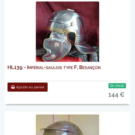
HL139 - Impérial-gaulois type F, Besançon
En stock
Ajouter au panier
144 €