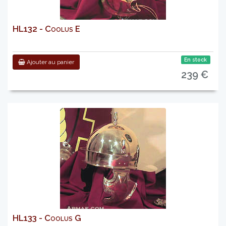
HL132 - Coolus E
En stock
Ajouter au panier
239 €
HL133 - Coolus G