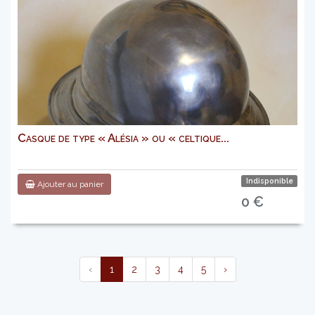
Casque de type « Alésia » ou « celtique...
Indisponible
Ajouter au panier
0 €
‹
1
2
3
4
5
›