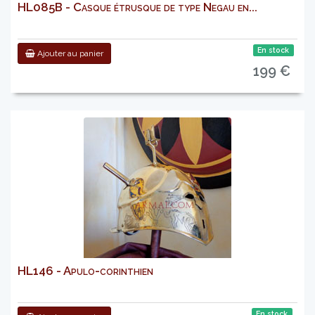
HL085B - Casque étrusque de type Negau en...
En stock
Ajouter au panier
199 €
HL146 - Apulo-corinthien
En stock