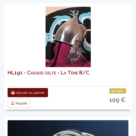
HL191 - Casque celte - La Tène B/C
15 sem.
Ajouter au panier
109 €
Rappel