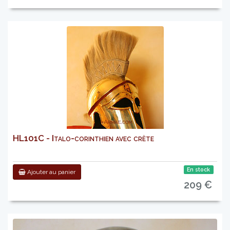
HL101C - Italo-corinthien avec crète
En stock
Ajouter au panier
209 €