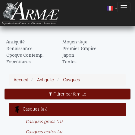
Togg
navig
Antiquité
Moyen-Age
Renaissance
Premier Empire
Epoque Contemp.
Japon
Fournitures
Tentes
Accueil
Antiquité
Casques
Filtrer par famille
Casques (97)
Casques grecs (11)
Casques celtes (4)