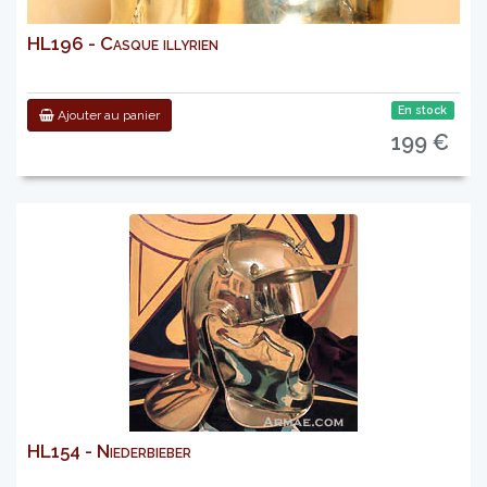
HL196 - Casque illyrien
En stock
Ajouter au panier
199 €
HL154 - Niederbieber