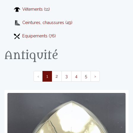
Vêtements (11)
Ceintures, chaussures (49)
Equipements (76)
Antiquité
‹
1
2
3
4
5
›