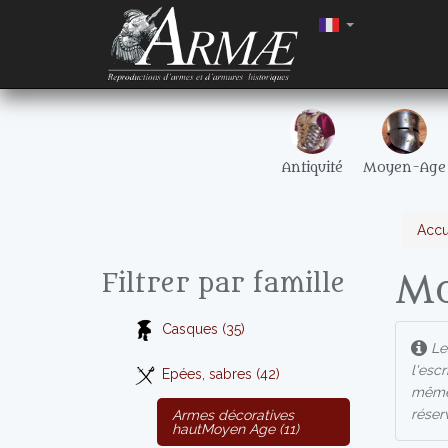
Antiquité
Moyen-Age
Accu
Mo
Filtrer par famille
Casques (35)
Les
l'esc
Epées, sabres (42)
même 
réser
Armes décoratives
hautMoyen Age (11)