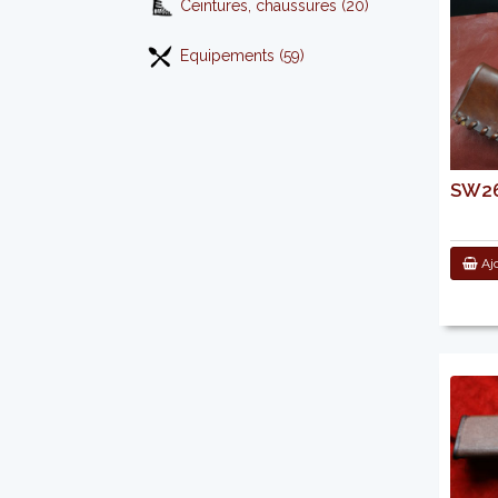
Ceintures, chaussures (20)
Equipements (59)
SW266
Ajo