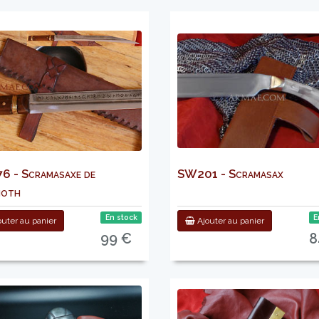
 - Scramasaxe de
SW201 - Scramasax
noth
En stock
E
uter au panier
Ajouter au panier
99 €
8