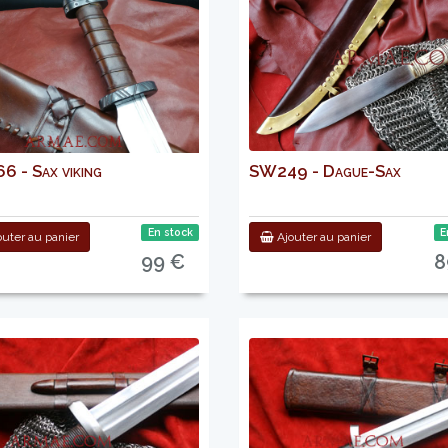
 - Sax viking
SW249 - Dague-Sax
En stock
E
uter au panier
Ajouter au panier
99 €
8