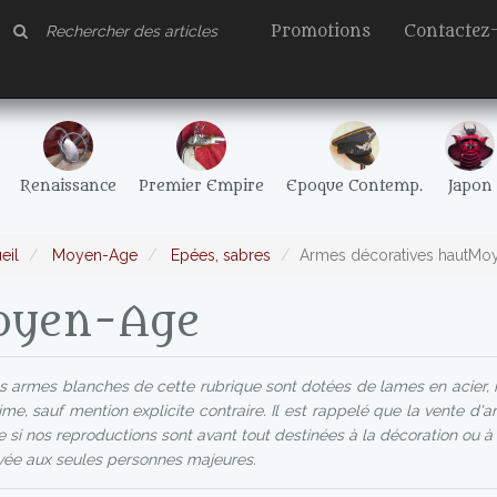
Promotions
Contactez
Renaissance
Premier Empire
Epoque Contemp.
Japon
eil
Moyen-Age
Epées, sabres
Armes décoratives hautMo
yen-Age
 armes blanches de cette rubrique sont dotées de lames en acier, 
rime, sauf mention explicite contraire. Il est rappelé que la vente d'
si nos reproductions sont avant tout destinées à la décoration ou à la
vée aux seules personnes majeures.