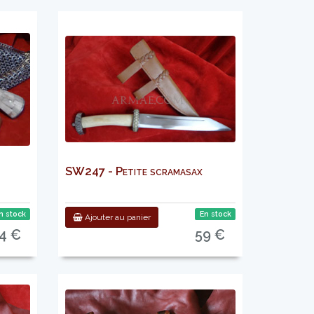
SW247 - Petite scramasax
n stock
En stock
Ajouter au panier
4 €
59 €