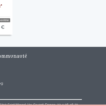
e"
ponible
 €
ommunauté
og
40 Saint Marcel-lès-Sauzet, France, 33 4 26 46 73