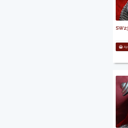
SW239
Ajo