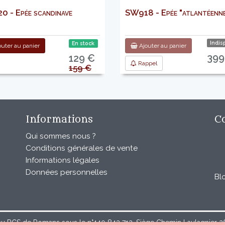
 - Epée scandinave
SW918 - Epée "atlantéenn
Indis
En stock
uter au panier
Ajouter au panier
399
129 €
Rappel
159 €
Informations
C
Qui sommes nous ?
Conditions générales de vente
Informations légales
Données personnelles
Bl
au RCS de Romans sous le n°440 843 712. Siège Chemin Laulagnier 267