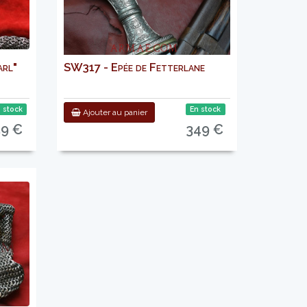
arl"
SW317 - Epée de Fetterlane
 stock
En stock
Ajouter au panier
59 €
349 €