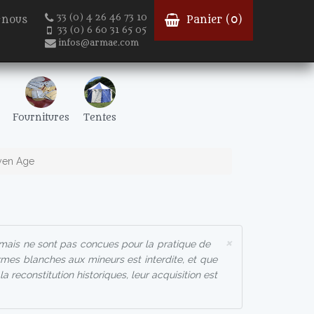
33 (0) 4 26 46 73 10
-nous
Panier (
0
)
33 (0) 6 60 31 65 05
infos@armae.com
Fournitures
Tentes
yen Age
×
mais ne sont pas concues pour la pratique de
armes blanches aux mineurs est interdite, et que
 reconstitution historiques, leur acquisition est