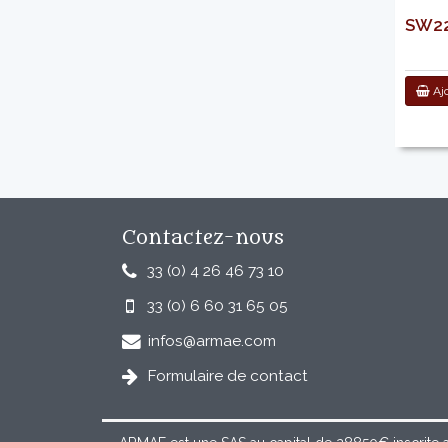
SW220
Ajo
Contactez-nous
33 (0) 4 26 46 73 10
33 (0) 6 60 31 65 05
infos@armae.com
Formulaire de contact
ARMAE est une SAS au capital de 28850€ inscrite 