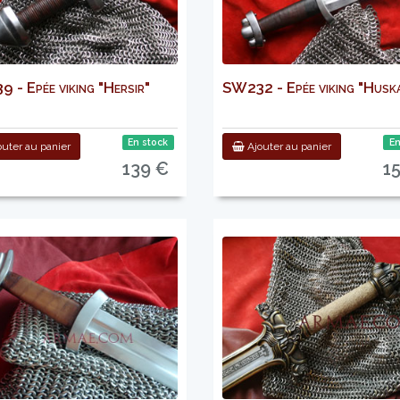
 - Epée viking "Hersir"
SW232 - Epée viking "Husk
En stock
En
uter au panier
Ajouter au panier
139 €
1