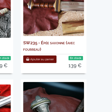
SW235 - Épée saxonne (avec
fourreau)
n stock
En stock
Ajouter au panier
9 €
139 €