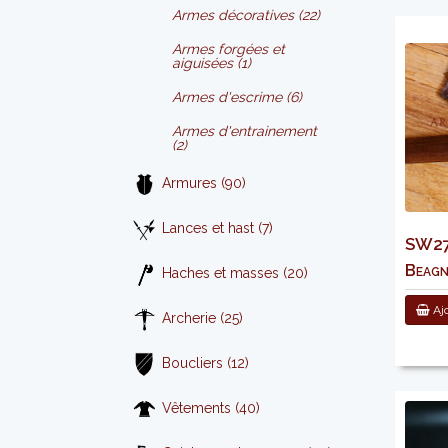
Armes décoratives (22)
Armes forgées et
aiguisées (1)
Armes d'escrime (6)
Armes d'entrainement
(2)
Armures (90)
Lances et hast (7)
SW276
Beag
Haches et masses (20)
Ajo
Archerie (25)
Boucliers (12)
Vêtements (40)