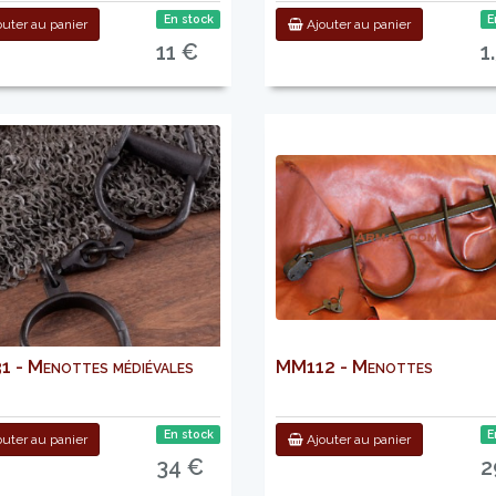
En stock
E
uter au panier
Ajouter au panier
11 €
1
 - Menottes médiévales
MM112 - Menottes
En stock
E
uter au panier
Ajouter au panier
34 €
2