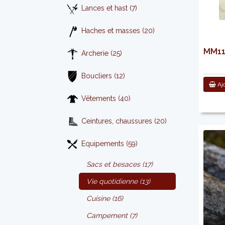
Lances et hast (7)
Haches et masses (20)
MM11
Archerie (25)
Boucliers (12)
Ajo
Vêtements (40)
Ceintures, chaussures (20)
Equipements (59)
Sacs et besaces (17)
Vie quotidienne (13)
Cuisine (16)
Campement (7)