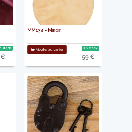
MM134 - Miroir
n stock
En stock
Ajouter au panier
 €
59 €