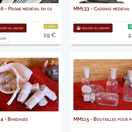
 - Peigne médiéval en os
MM133 - Cadenas medieval
2 sem.
E
uter au panier
Ajouter au panier
19 €
2
pel
 - Bandages
MM115 - Bouteilles pour p