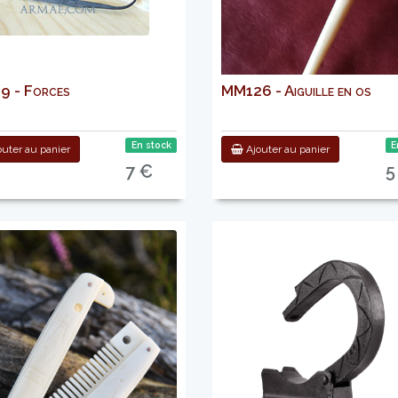
9 - Forces
MM126 - Aiguille en os
En stock
E
uter au panier
Ajouter au panier
7 €
5