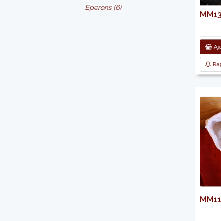
Eperons (6)
MM136
Ajo
Rap
MM114