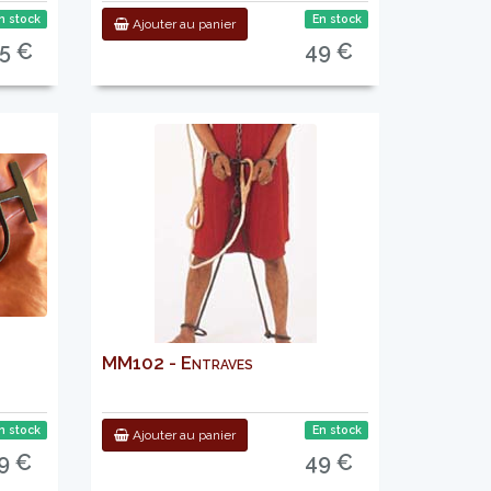
n stock
En stock
Ajouter au panier
.5 €
49 €
MM102 - Entraves
n stock
En stock
Ajouter au panier
9 €
49 €