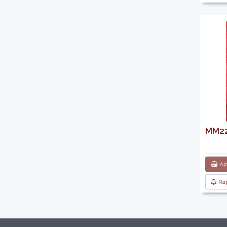
MM220
Ajo
Rap