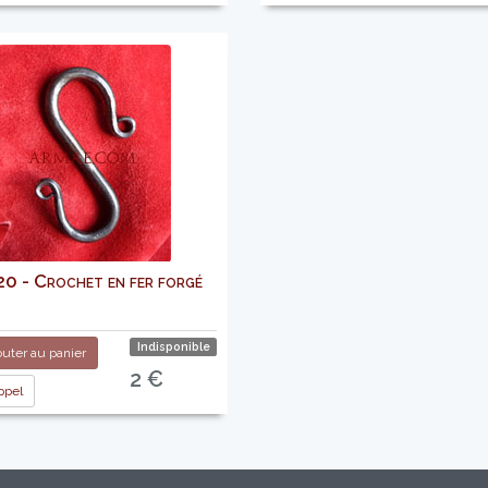
 - Crochet en fer forgé
Indisponible
uter au panier
2 €
pel