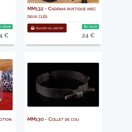
MM132 - Cadenas rustique avec
deux clés
n stock
En stock
Ajouter au panier
4 €
24 €
otion
MM130 - Collet de cou