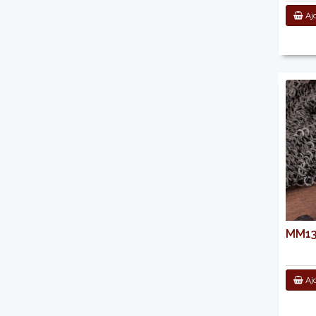
Ajo
MM131
Ajo