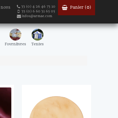
33 (0) 4 26 46 73 10
-nous
Panier (
0
)
33 (0) 6 60 31 65 05
infos@armae.com
Fournitures
Tentes