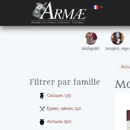
Antiquité
Moyen-Age
Accu
Mo
Filtrer par famille
Casques (35)
Epées, sabres (42)
Armures (90)